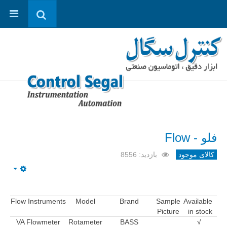
فلو - Flow
کالای موجود
بازدید: 8556
mpty
Flow Instruments
Model
Brand
Sample
Available
Picture
in stock
VA Flowmeter
Rotameter
BASS
√