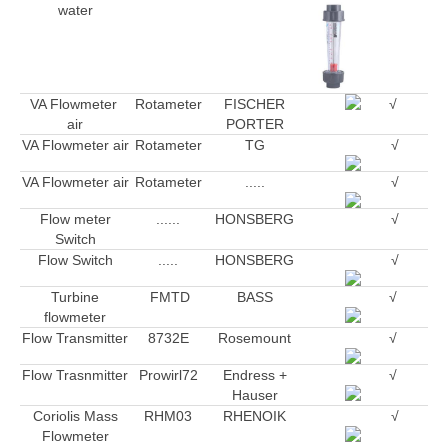
water
VA Flowmeter
Rotameter
FISCHER
√
air
PORTER
VA Flowmeter air
Rotameter
TG
√
VA Flowmeter air
Rotameter
.....
√
Flow meter
......
HONSBERG
√
Switch
Flow Switch
.....
HONSBERG
√
Turbine
FMTD
BASS
√
flowmeter
Flow Transmitter
8732E
Rosemount
√
Flow Trasnmitter
Prowirl72
Endress +
√
Hauser
Coriolis Mass
RHM03
RHENOIK
√
Flowmeter